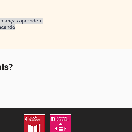
crianças aprendem
ncando
ais?