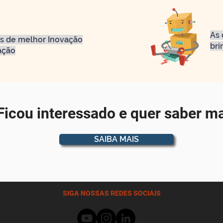
As 
s de melhor Inovação
bri
ação
Ficou interessado e quer saber m
SAIBA MAIS
SIGA NOSSAS REDES SOCIAIS