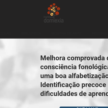
SCOLAS
BIBLIOTECA
MOSTRA DE ARTE
RECURS
Melhora comprovada 
consciência fonológic
uma boa alfabetizaçã
Identificação precoce
dificuldades de apre