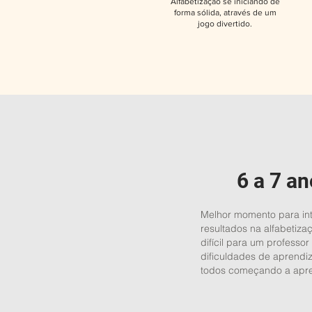
Alfabetização se iniciando de
forma sólida, através de um
jogo divertido.
6 a 7 a
Melhor momento para inte
resultados na alfabetiza
difícil para um professor 
dificuldades de aprendi
todos começando a apre