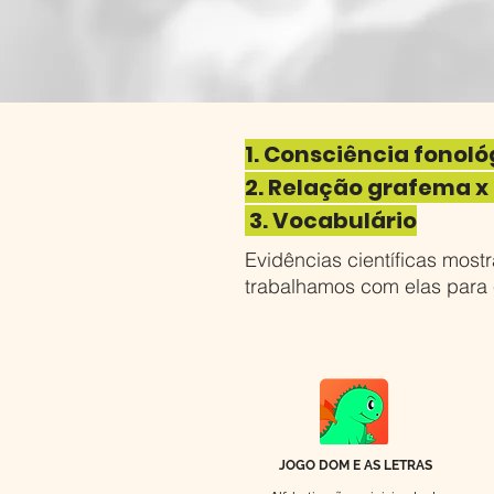
1. Consciência fonol
2. Relação grafema 
3. Vocabulário
Evidências científicas most
trabalhamos com elas para e
JOGO DOM E AS LETRAS