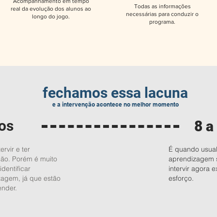
Acompanhamento em tempo
Todas as informações
real da evolução dos alunos ao
necessárias para conduzir o
longo do jogo.
programa.
fechamos essa lacuna
e a intervenção acontece no melhor momento
nos
8 a
rvir e ter
É quando usual
ção. Porém é muito
aprendizagem s
identificar
intervir agora 
zagem, já que estão
esforço.
nder.