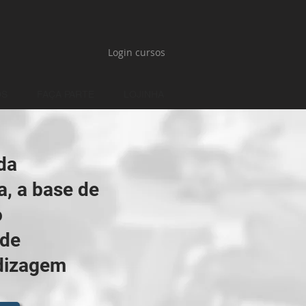
Login cursos
OS
FAÇA PARTE
LOJINHA
da
a, a base de
o
 de
ndizagem