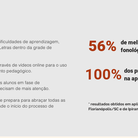
56%
dificuldades de aprendizagem,
de mel
Letras dentro da grade de
fonoló
ravés de vídeos online para o uso
100%
dos p
nto pedagógico.
na ap
s alunos em fase de
recisam de mais atenção.
se prepara para abraçar todas as
* resultados obtidos em ap
de o início do processo de
Florianópolis/SC e de Ipira