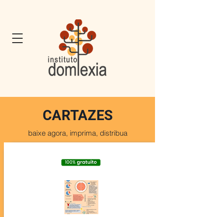
CARTAZES
baixe agora, imprima, distribua