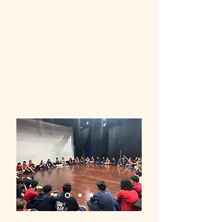
participantes criam e
interpretam cenas a partir de
textos dos artistas
participantes da mostra. A
discussão que segue leva o
grupo a refletir e propor
soluções para as situações-
problema apresentadas.