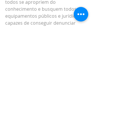
todos se apropriem do 
conhecimento e busquem todos os 
equipamentos públicos e jurídicos 
capazes de conseguir denunciar 
práticas discriminatórias e 
inapropriadas teremos um sistema 
jurídico equânime.
Deste modo, fazer chegar nos 
operadores do direito, ministério 
público, defensoria pública, 
judiciário e toda a rede de garantia 
de direitos é fundamental para a 
efetivação das leis e sobretudo para 
alcançarmos uma sociedade 
inclusiva e respeitosa de todas as 
formas de diferença. Efetivamente 
pais, mães, professores, pedagogos 
não foram orientados ao longo da 