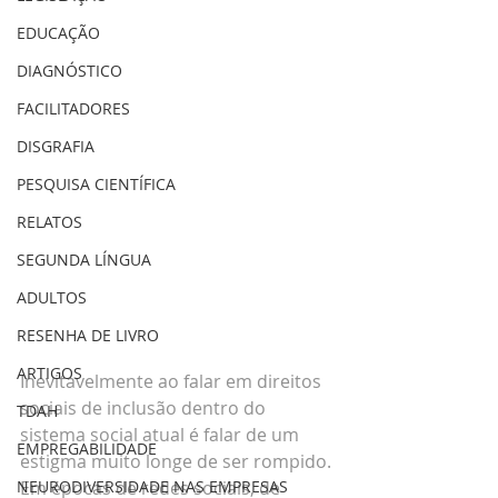
EDUCAÇÃO
DIAGNÓSTICO
FACILITADORES
DISGRAFIA
PESQUISA CIENTÍFICA
RELATOS
SEGUNDA LÍNGUA
ADULTOS
RESENHA DE LIVRO
ARTIGOS
Inevitavelmente ao falar em direitos 
sociais de inclusão dentro do 
TDAH
sistema social atual é falar de um 
EMPREGABILIDADE
estigma muito longe de ser rompido. 
NEURODIVERSIDADE NAS EMPRESAS
Em épocas de redes sociais, de 